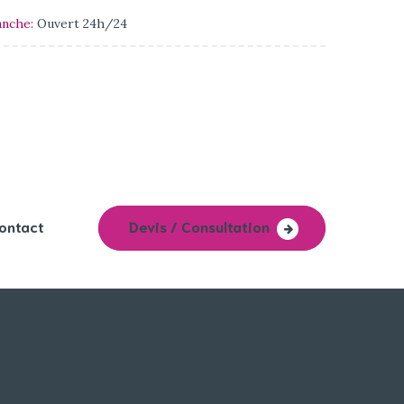
anche:
Ouvert 24h/24
ontact
Devis / Consultation