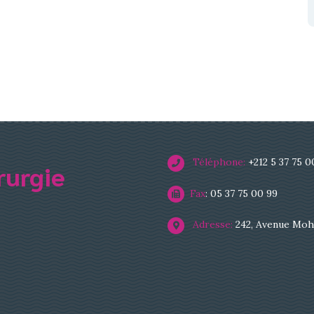
Téléphone:
+212 5 37 75 0
rurgie
Fax
: 05 37 75 00 99
Adresse:
242, Avenue Moh