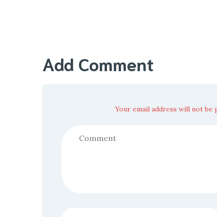
Add Comment
Your email address will not be 