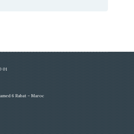
0 01
amed 6 Rabat – Maroc