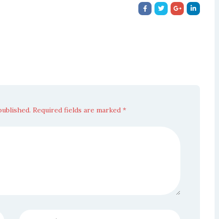
published. Required fields are marked *