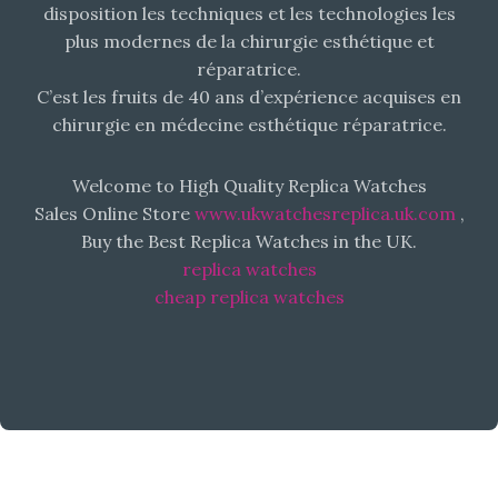
plastique reparatrice et esthétique.
disposition les techniques et les technologies les
personnalisées
plus modernes de la chirurgie esthétique et
- Plateau
Rolex replica
technique de
replica Rolex watches
réparatrice.
pointe
C’est les fruits de 40 ans d’expérience acquises en
Découvrez nos interventions
chirurgie en médecine esthétique réparatrice.
Découvrez nos interventions
Welcome to High Quality Replica Watches
Sales Online Store
www.ukwatchesreplica.uk.com
,
Buy the Best Replica Watches in the UK.
replica watches
cheap replica watches