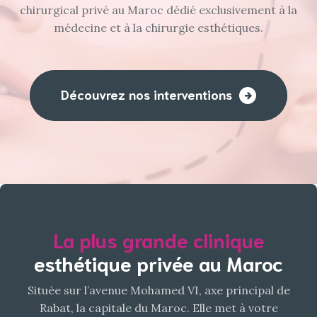
chirurgical privé au Maroc dédié exclusivement à la
médecine et à la chirurgie esthétiques.
Découvrez nos interventions
Chirurgie et
40 ans
La plus grande clinique
d'expérience
médecine
esthétique privée au Maroc
esthétiques
nous mettons à votre service les fruits de nos 40 ans
Située sur l’avenue Mohamed VI, axe principal de
d'expérience ( depuis 1980) au service de la chirurgie
Rabat, la capitale du Maroc. Elle met à votre
Techniques
replica Rolex
modernes adaptées et