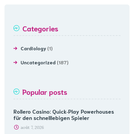
Categories
Cardiology
(1)
Uncategorized
(187)
Popular posts
Rollero Casino: Quick‑Play Powerhouses
für den schnelllebigen Spieler
août 7, 2026