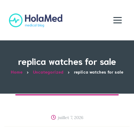
replica watches for sale
Home
Uncategorized
replica watches for sale
juillet 7, 2026