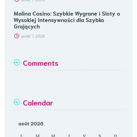
Malina Casino: Szybkie Wygrane i Sloty o
Wysokiej Intensywności dla Szybko
Grających
août 7, 2026
Comments
Calendar
août 2026
L
M
M
J
V
S
D