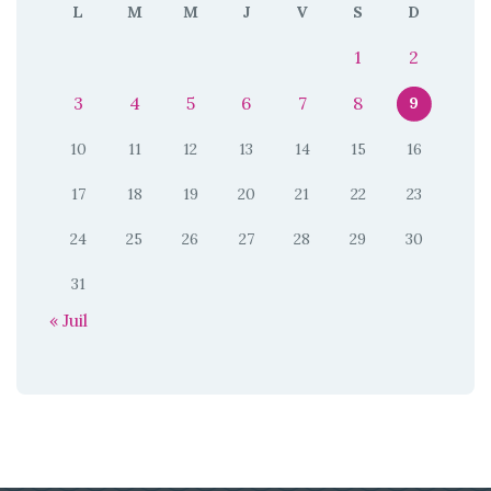
L
M
M
J
V
S
D
1
2
3
4
5
6
7
8
9
10
11
12
13
14
15
16
17
18
19
20
21
22
23
24
25
26
27
28
29
30
31
« Juil