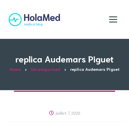
replica Audemars Piguet
Home
Uncategorized
replica Audemars Piguet
juillet 7, 2026