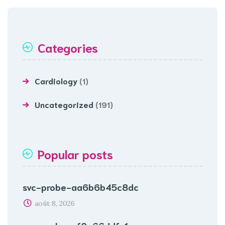
Categories
Cardiology
(1)
Uncategorized
(191)
Popular posts
svc-probe-aa6b6b45c8dc
août 8, 2026