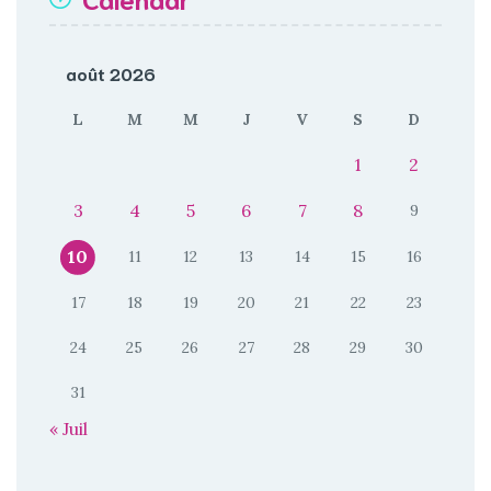
août 2026
L
M
M
J
V
S
D
1
2
3
4
5
6
7
8
9
10
11
12
13
14
15
16
17
18
19
20
21
22
23
24
25
26
27
28
29
30
31
« Juil