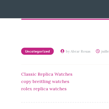
Uncategorized
by Abrar Rouas
juill
Classic Replica Watches
copy breitling watches
rolex replica watches