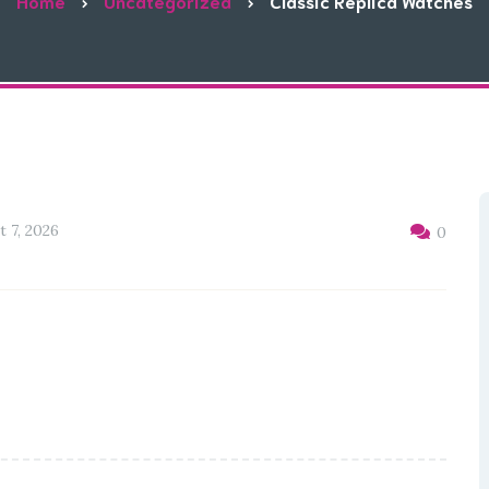
Home
Uncategorized
Classic Replica Watches
et 7, 2026
0