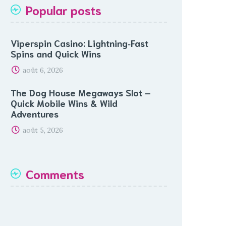
Popular posts
Viperspin Casino: Lightning‑Fast
Spins and Quick Wins
août 6, 2026
The Dog House Megaways Slot –
Quick Mobile Wins & Wild
Adventures
août 5, 2026
Comments