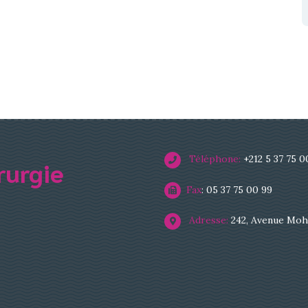
Téléphone:
+212 5 37 75 0
rurgie
Fax
: 05 37 75 00 99
Adresse:
242, Avenue Moh