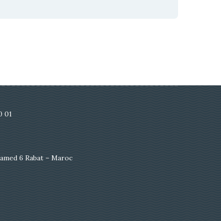
0 01
amed 6 Rabat – Maroc