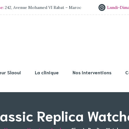
se:
242, Avenue Mohamed VI Rabat – Maroc
Lundi-Dim
eur Slaoui
La clinique
Nos interventions
C
lassic Replica Watch