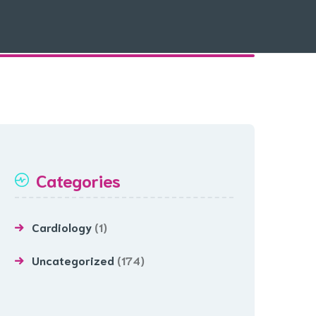
Categories
Cardiology
(1)
Uncategorized
(174)