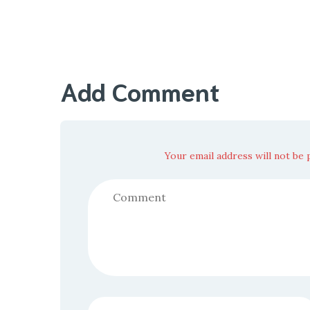
Add Comment
Your email address will not be 