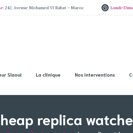
se:
242, Avenue Mohamed VI Rabat – Maroc
Lundi-Dim
eur Slaoui
La clinique
Nos interventions
C
heap replica watch