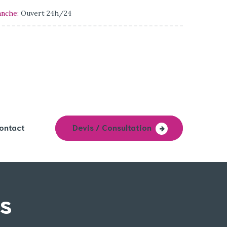
anche:
Ouvert 24h/24
ontact
Devis / Consultation
es