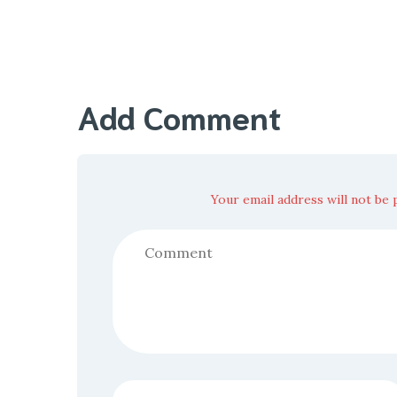
Add Comment
Your email address will not be 