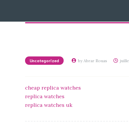
Uncategorized
by Abrar Rouas
juill
cheap replica watches
replica watches
replica watches uk