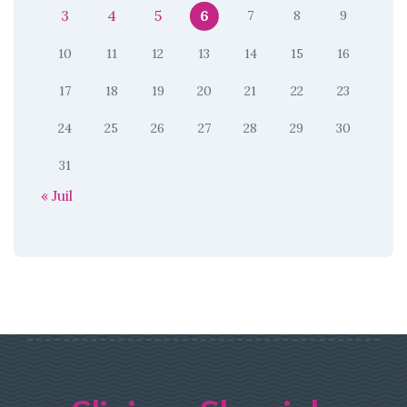
3
4
5
6
7
8
9
10
11
12
13
14
15
16
17
18
19
20
21
22
23
24
25
26
27
28
29
30
31
« Juil