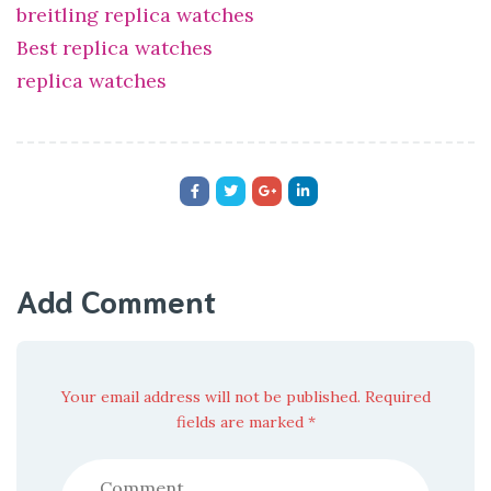
breitling replica watches
Best replica watches
replica watches
Add Comment
Your email address will not be published. Required
fields are marked *