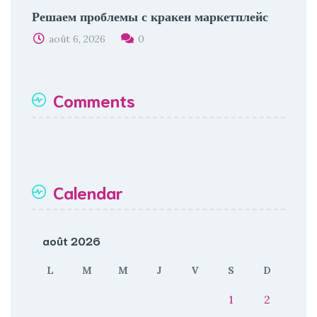
Решаем проблемы с кракен маркетплейс
août 6, 2026
0
Comments
Calendar
août 2026
L
M
M
J
V
S
D
1
2