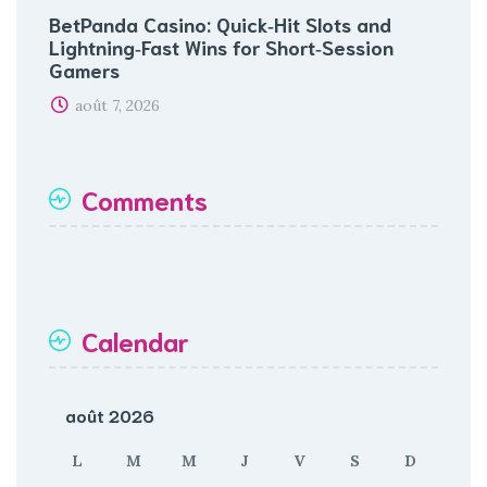
BetPanda Casino: Quick‑Hit Slots and
Lightning‑Fast Wins for Short‑Session
Gamers
août 7, 2026
Comments
Calendar
août 2026
L
M
M
J
V
S
D