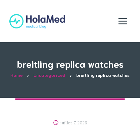
breitling replica watches
Home
Uncategorized
breitling replica watches
juillet 7, 2026