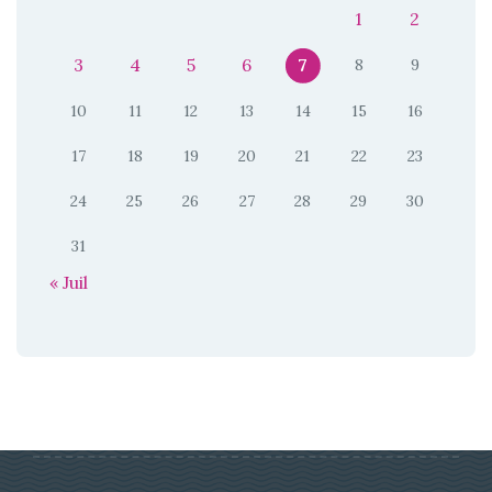
1
2
3
4
5
6
7
8
9
10
11
12
13
14
15
16
17
18
19
20
21
22
23
24
25
26
27
28
29
30
31
« Juil