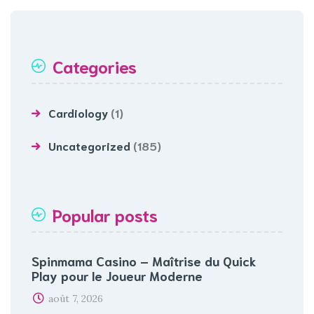
Categories
Cardiology
(1)
Uncategorized
(185)
Popular posts
Spinmama Casino – Maîtrise du Quick
Play pour le Joueur Moderne
août 7, 2026