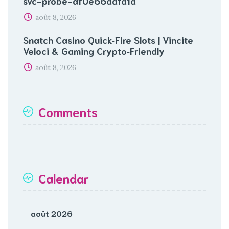
svc-probe-af0e66ddfa1a
août 8, 2026
Snatch Casino Quick‑Fire Slots | Vincite
Veloci & Gaming Crypto‑Friendly
août 8, 2026
Comments
Calendar
août 2026