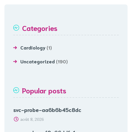
Categories
Cardiology
(1)
Uncategorized
(190)
Popular posts
svc-probe-aa6b6b45c8dc
août 8, 2026