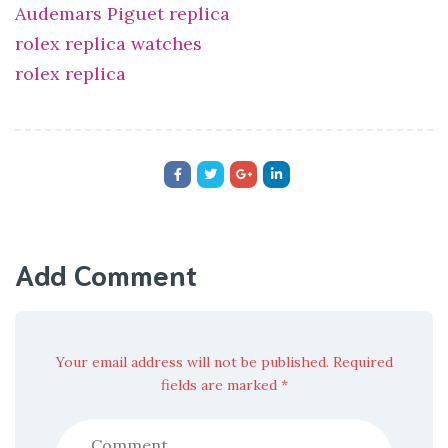
Audemars Piguet replica
rolex replica watches
rolex replica
Add Comment
Your email address will not be published. Required
fields are marked *