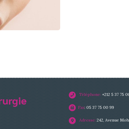
Téléphone:
+212 5 37 75 0
rurgie
Fax
: 05 37 75 00 99
Adresse:
242, Avenue Moh