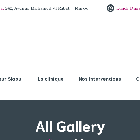
se:
242, Avenue Mohamed VI Rabat – Maroc
Lundi-Dim
eur Slaoui
La clinique
Nos interventions
C
All Gallery